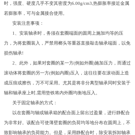
时，强度、硬度几乎不变其密度为6.00g/cm3,热膨胀率接近金属
若膨胀率，可与金属接合使用。
安装注意事项：
1、安装轴承时，务须在套圈端面的圆周上施加均等的压
力，为将套圈装入，严禁用榔头等重器直接敲击轴承端面，以免
损伤轴承!
2、此外，如果对套圈的某一方(例如外圈)施加压力，而通过
滚动体将套圈的另一方(例如内圈)压入，这往往要在滚动面上造
成压痕或擦伤，万不可采用。尤其是将非分离型轴承同时安装于
轴和轴承座上时,需用垫铁将内外圈均衡地压入。
关于固定轴承的方式：
以在套圈与轴或轴承箱的配合面上留出过盈量，进行静配合
为非常好。该配合可使薄壁套圈的负荷均等地分布在圆周上，不
致影响轴承的负荷能力。但是，采用静配合时，除安装拆卸轴承